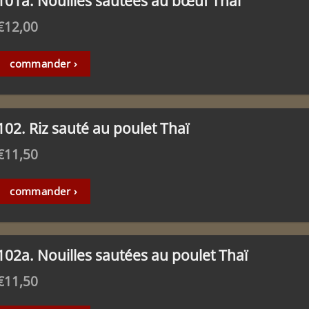
101a. Nouilles sautées au bœuf Thaï
€
12,00
commander ›
102. Riz sauté au poulet Thaï
€
11,50
commander ›
102a. Nouilles sautées au poulet Thaï
€
11,50