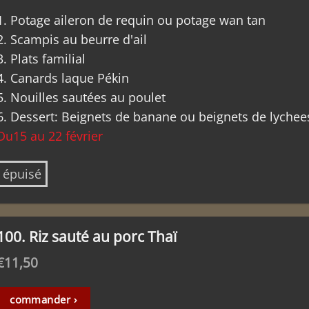
1. Potage aileron de requin ou potage wan tan
2. Scampis au beurre d'ail
3. Plats familial
4. Canards laque Pékin
5. Nouilles sautées au poulet
6. Dessert: Beignets de banane ou beignets de lychee
Du15 au 22 février
épuisé
100. Riz sauté au porc Thaï
€
11,50
commander ›